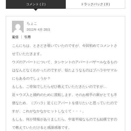
コメント ( 2 )
トラックバック ( 0 )
ちょこ
2011年 4月 28日
返信
引用
こんにちは、ときどき覗いていたのですが、今回初めてコメントさ
せていただきます。
ウズのアパートについて、タシケントのアパートバザールなるもの
はなんとなくわかったのですが、似たようなものはブハラやサマル
にもあるのでしょうか？
もしも、ご存知でしたらぜひ教えていただきたいのですが…
近々ウズ人と婚約のために渡航します。そのお相手の家がとても不
便なため、（ブハラ）近くにアパートを借りたいと思っていたので
すが、これがなかなかヒットしなくて・・・。
もしも、何か情報がありましたら、中途半端なものでも結構ですの
で教えていただけると感謝感激です。