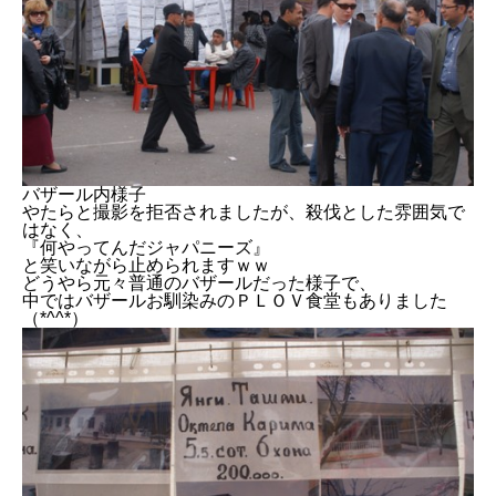
バザール内様子
やたらと撮影を拒否されましたが、殺伐とした雰囲気で
はなく、
『何やってんだジャパニーズ』
と笑いながら止められますｗｗ
どうやら元々普通のバザールだった様子で、
中ではバザールお馴染みのＰＬＯＶ食堂もありました
（*^^*）