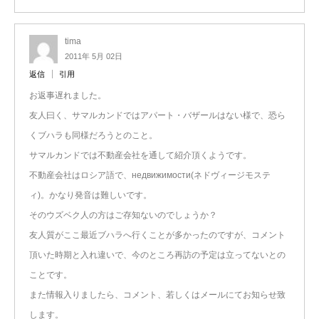
tima
2011年 5月 02日
返信
引用
お返事遅れました。
友人曰く、サマルカンドではアパート・バザールはない様で、恐ら
くブハラも同様だろうとのこと。
サマルカンドでは不動産会社を通して紹介頂くようです。
不動産会社はロシア語で、недвижимости(ネドヴィージモステ
ィ)。かなり発音は難しいです。
そのウズベク人の方はご存知ないのでしょうか？
友人質がここ最近ブハラへ行くことが多かったのですが、コメント
頂いた時期と入れ違いで、今のところ再訪の予定は立ってないとの
ことです。
また情報入りましたら、コメント、若しくはメールにてお知らせ致
します。