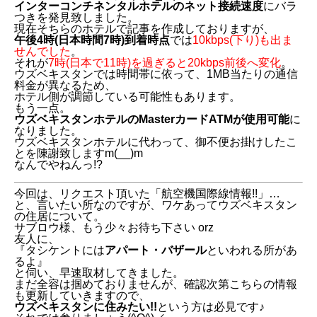
インターコンチネンタルホテルのネット接続速度
にバラ
つきを発見致しました。
現在そちらのホテルで記事を作成しておりますが、
午後4時(日本時間7時)到着時点
では
10kbps(下り)も出ま
せんでした
。
それが
7時(日本で11時)を過ぎると20kbps前後へ変化
。
ウズベキスタンでは時間帯に依って、1MB当たりの通信
料金が異なるため、
ホテル側が調節している可能性もあります。
もう一点。
ウズベキスタンホテルのMasterカードATMが使用可能
に
なりました。
ウズベキスタンホテルに代わって、御不便お掛けしたこ
とを陳謝致しますm(__)m
なんでやねんっ!?
今回は、リクエスト頂いた「航空機国際線情報!!」…
と、言いたい所なのですが、ワケあってウズベキスタン
の住居について。
サブロウ様、もう少々お待ち下さい orz
友人に、
『タシケントには
アパート・バザール
といわれる所があ
るよ』
と伺い、早速取材してきました。
まだ全容は掴めておりませんが、確認次第こちらの情報
も更新していきますので、
ウズベキスタンに住みたい!!
という方は必見です♪