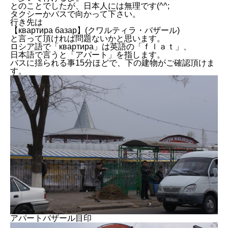
とのことでしたが、日本人には無理です(^^;
タクシーかバスで向かって下さい。
行き先は
【квартира базар】(クワルティラ・バザール)
と言って頂ければ問題ないかと思います。
ロシア語で「квартира」は英語の「ｆｌａｔ」、
日本語で言うと「アパート」を指します。
バスに揺られる事15分ほどで、下の建物がご確認頂けま
す。
アパートバザール目印