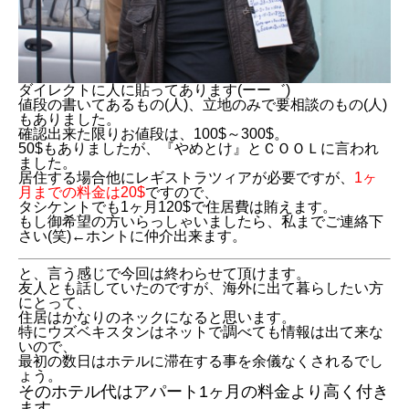
ダイレクトに人に貼ってあります(ーー゛)
値段の書いてあるもの(人)、立地のみで要相談のもの(人)
もありました。
確認出来た限りお値段は、100$～300$。
50$もありましたが、『やめとけ』とＣＯＯＬに言われ
ました。
居住する場合他にレギストラツィアが必要ですが、
1ヶ
月までの料金は20$
ですので、
タシケントでも1ヶ月120$で住居費は賄えます。
もし御希望の方いらっしゃいましたら、私までご連絡下
さい(笑)←ホントに仲介出来ます。
と、言う感じで今回は終わらせて頂けます。
友人とも話していたのですが、海外に出て暮らしたい方
にとって、
住居はかなりのネックになると思います。
特にウズベキスタンはネットで調べても情報は出て来な
いので、
最初の数日はホテルに滞在する事を余儀なくされるでし
ょう。
そのホテル代はアパート1ヶ月の料金より高く付き
ます