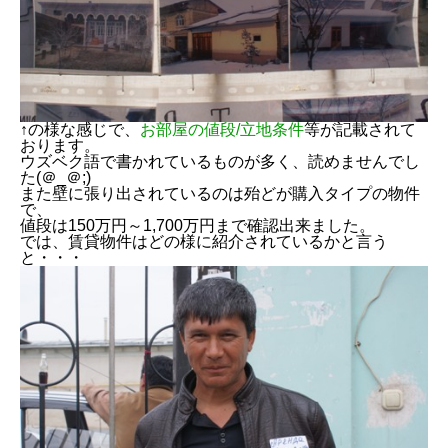
↑の様な感じで、
お部屋の値段/立地条件
等が記載されて
おります。
ウズベク語で書かれているものが多く、読めませんでし
た(＠_＠;)
また壁に張り出されているのは殆どが購入タイプの物件
で、
値段は150万円～1,700万円まで確認出来ました。
では、賃貸物件はどの様に紹介されているかと言う
と・・・