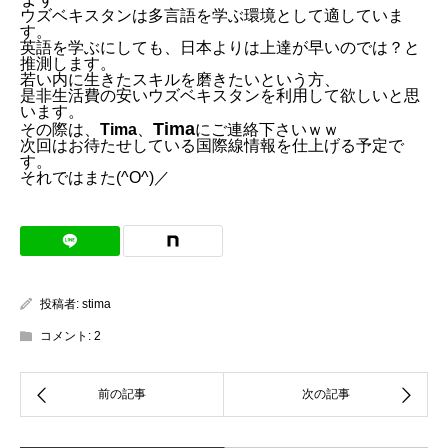
ウズベキスタンは多言語を学ぶ環境として適していま
す。
英語を学ぶにしても、日本よりは上達が早いのでは？と
推測します。
若い内に生きたスキルを磨きたいという方、
是非生活費の安いウズベキスタンを利用して欲しいと思
います。
Tima
その際は、
Tima
、
にご連絡下さいｗｗ
次回はお待たせしている国際線情報を仕上げる予定で
す。
それではまた(^O^)／
投稿者:
stima
コメント:
2