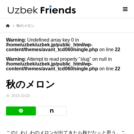
秋のメロン
Warning
: Undefined array key 0 in
/home/uzbek/uzbek.jp/public_html/wp-
content/themes/avant_tcd060/single.php
on line
22
Warning
: Attempt to read property "slug" on null in
/home/uzbek/uzbek.jp/public_html/wp-
content/themes/avant_tcd060/single.php
on line
22
秋のメロン
2015.10.02
このしわしわのメロンが出てきたら秋だな～と思う。こ