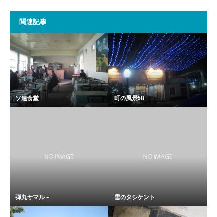
関連記事
ソ連食堂
町の風景58
弾丸サマル～
雪のタシケント