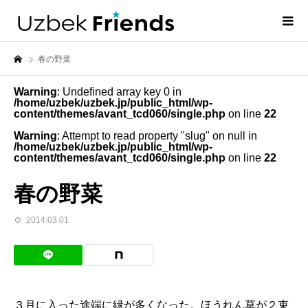
春の野菜
Warning
: Undefined array key 0 in
/home/uzbek/uzbek.jp/public_html/wp-
content/themes/avant_tcd060/single.php
on line
22
Warning
: Attempt to read property "slug" on null in
/home/uzbek/uzbek.jp/public_html/wp-
content/themes/avant_tcd060/single.php
on line
22
春の野菜
2014.03.01
３月に入った途端に緑が多くなった。ほうれん草が２束