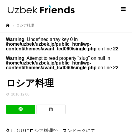
ロシア料理
Warning
: Undefined array key 0 in
/home/uzbek/uzbek.jp/public_html/wp-
content/themes/avant_tcd060/single.php
on line
22
Warning
: Attempt to read property "slug" on null in
/home/uzbek/uzbek.jp/public_html/wp-
content/themes/avant_tcd060/single.php
on line
22
ロシア料理
2016.12.06
久しぶりにロシア料理^^ スンドゥクにて