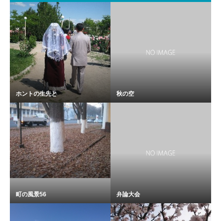
ホントの生先と
秋の空
町の風景56
弁論大会