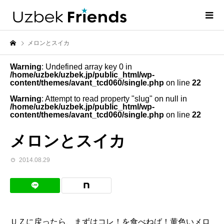
メロンとスイカ
Warning
: Undefined array key 0 in
/home/uzbek/uzbek.jp/public_html/wp-
content/themes/avant_tcd060/single.php
on line
22
Warning
: Attempt to read property "slug" on null in
/home/uzbek/uzbek.jp/public_html/wp-
content/themes/avant_tcd060/single.php
on line
22
メロンとスイカ
2014.08.29
ＵＺに戻ったら、まずはコレ！を食べねば！黄色いメロ