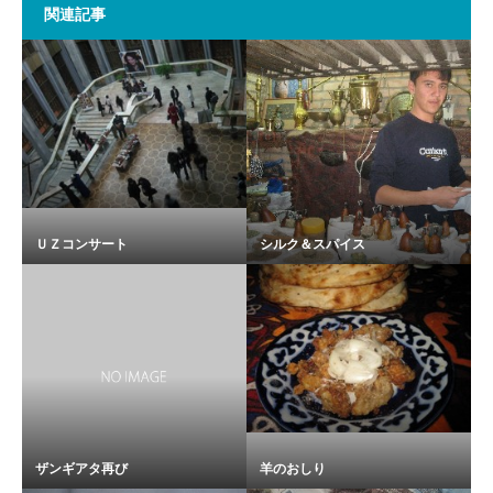
関連記事
ＵＺコンサート
シルク＆スパイス
ザンギアタ再び
羊のおしり