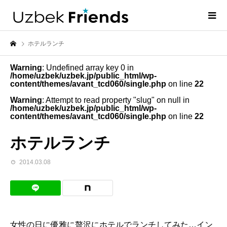
ホテルランチ
Warning
: Undefined array key 0 in
/home/uzbek/uzbek.jp/public_html/wp-
content/themes/avant_tcd060/single.php
on line
22
Warning
: Attempt to read property "slug" on null in
/home/uzbek/uzbek.jp/public_html/wp-
content/themes/avant_tcd060/single.php
on line
22
ホテルランチ
2014.03.08
女性の日に優雅に贅沢にホテルでランチしてみた…イン