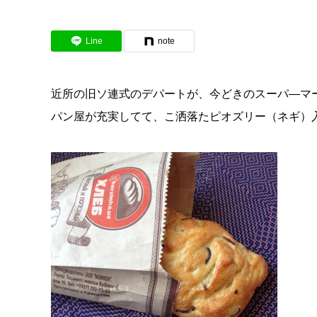
Line
note
近所の旧ソ連式のデパートが、今どきのスーパ―マ
パン屋が充実してて、こ洒落たピオズリー（ネギ）