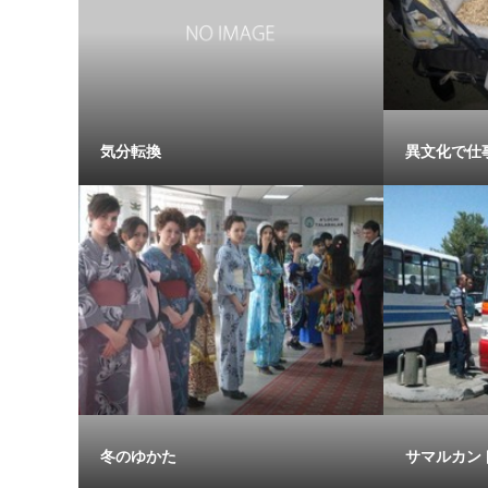
気分転換
異文化で仕
冬のゆかた
サマルカン