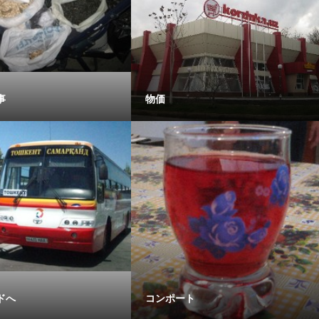
事
物価
ドへ
コンポート