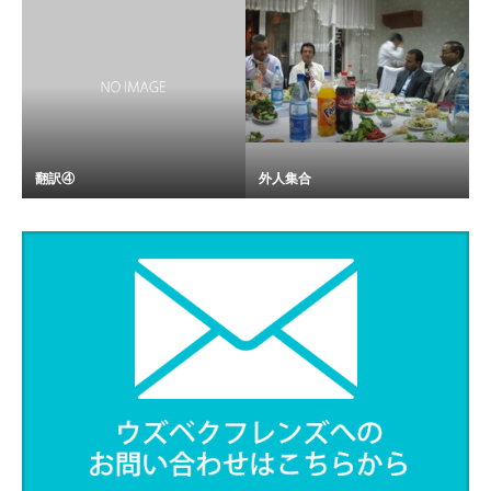
翻訳④
外人集合