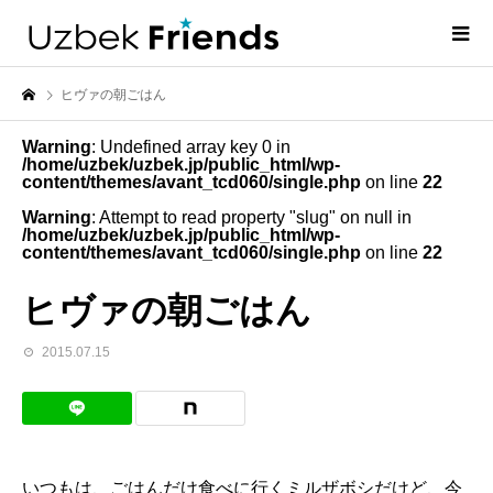
ヒヴァの朝ごはん
Warning
: Undefined array key 0 in
/home/uzbek/uzbek.jp/public_html/wp-
content/themes/avant_tcd060/single.php
on line
22
Warning
: Attempt to read property "slug" on null in
/home/uzbek/uzbek.jp/public_html/wp-
content/themes/avant_tcd060/single.php
on line
22
ヒヴァの朝ごはん
2015.07.15
いつもは、ごはんだけ食べに行くミルザボシだけど、今