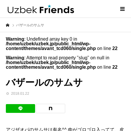
バザールのサムサ
Warning
: Undefined array key 0 in
/home/uzbek/uzbek.jp/public_html/wp-
content/themes/avant_tcd060/single.php
on line
22
Warning
: Attempt to read property "slug" on null in
/home/uzbek/uzbek.jp/public_html/wp-
content/themes/avant_tcd060/single.php
on line
22
バザールのサムサ
2018.01.22
アジザオパのサムサは有名^^ 肉がゴロゴロ入ってて、皮