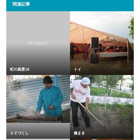
関連記事
町の風景18
トイ
ＵＺづくし
種まき