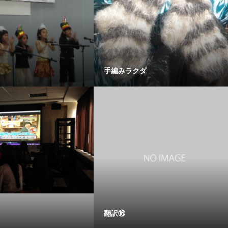
手編みラクダ
翻訳⑯