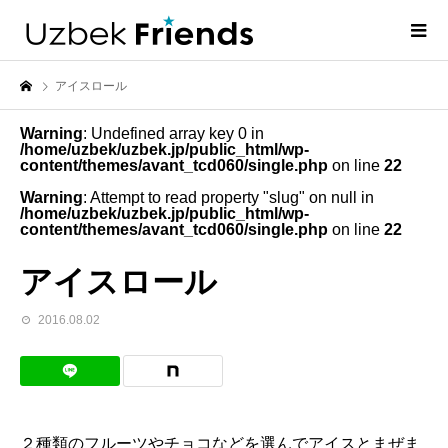
アイスロール
Warning
: Undefined array key 0 in
/home/uzbek/uzbek.jp/public_html/wp-
content/themes/avant_tcd060/single.php
on line
22
Warning
: Attempt to read property "slug" on null in
/home/uzbek/uzbek.jp/public_html/wp-
content/themes/avant_tcd060/single.php
on line
22
アイスロール
2016.08.02
２種類のフルーツやチョコなどを選んでアイスとまぜま