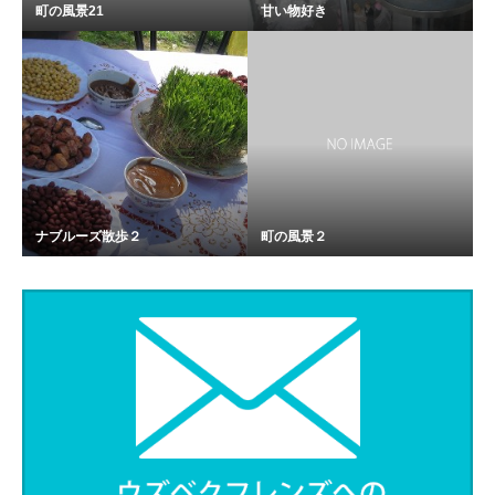
町の風景21
甘い物好き
ナブルーズ散歩２
町の風景２