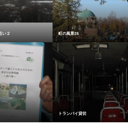
近い２
町の風景26
トランバイ貸切