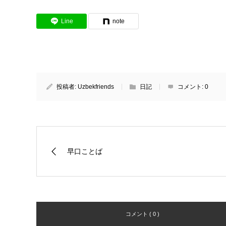
Line
note
投稿者:
Uzbekfriends
日記
コメント:
0
早口ことば
コメント ( 0 )