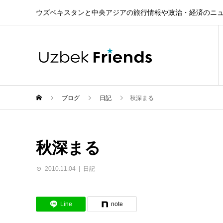
ウズベキスタンと中央アジアの旅行情報や政治・経済のニ
ブログ
日記
秋深まる
秋深まる
2010.11.04
日記
Line
note