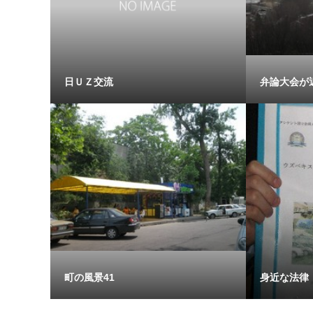
日ＵＺ交流
弁論大会が
町の風景41
身近な法律