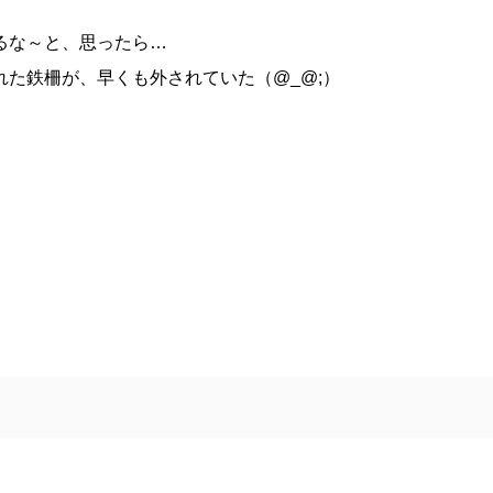
るな～と、思ったら…
た鉄柵が、早くも外されていた（@_@;）