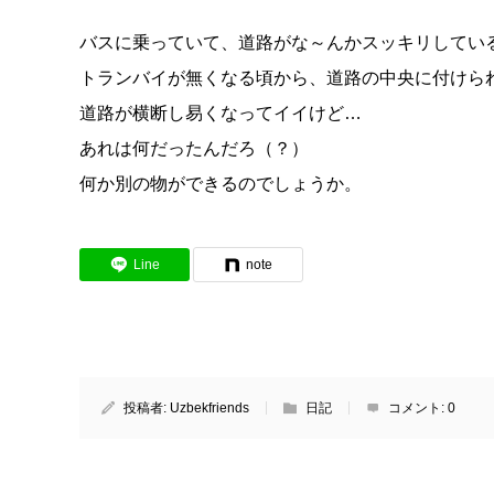
バスに乗っていて、道路がな～んかスッキリしてい
トランバイが無くなる頃から、道路の中央に付けられ
道路が横断し易くなってイイけど…
あれは何だったんだろ（？）
何か別の物ができるのでしょうか。
Line
note
投稿者:
Uzbekfriends
日記
コメント:
0