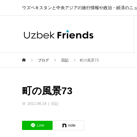
ウズベキスタンと中央アジアの旅行情報や政治・経済のニ
ブログ
日記
町の風景73
町の風景73
2011.06.14
日記
Line
note