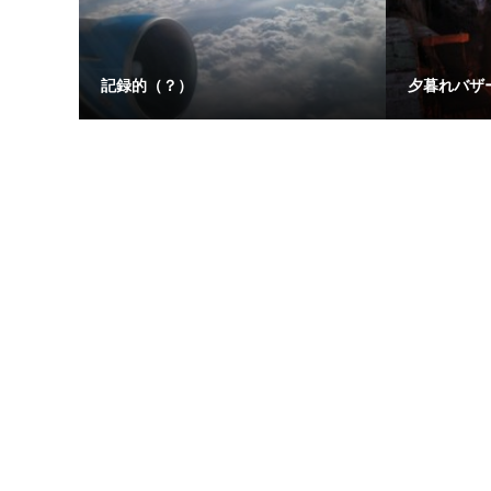
記録的（？）
夕暮れバザ