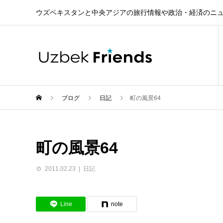
ウズベキスタンと中央アジアの旅行情報や政治・経済のニ
ブログ
日記
町の風景64
町の風景64
2011.02.23
日記
Line
note