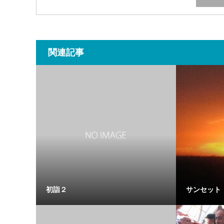
関連記事
初詣２
サンセット