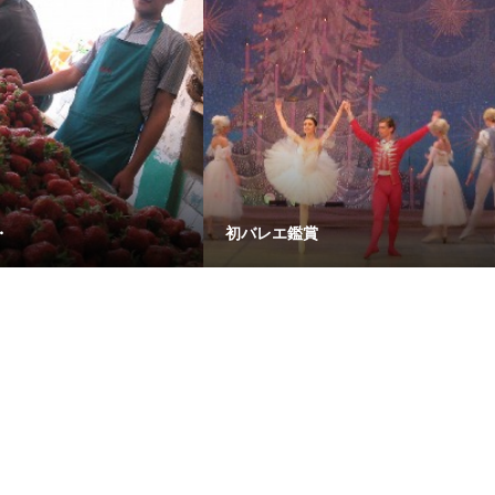
・
初バレエ鑑賞