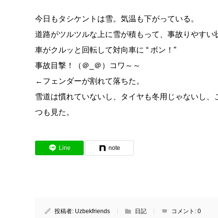
今日もタシケントは雪。気温も下がっている。
道路がツルツルな上に雪が積もって、事故りやすい
車がクルッと回転して対向車に “ ボン！”
事故目撃！（＠_＠）コワ～～
←フェンダーが割れて落ちた。
雪道は慣れていないし、タイヤも冬用じゃないし、
つも見た。
Line
note
投稿者:
Uzbekfriends
日記
コメント:
0