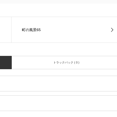
町の風景65
トラックバック ( 0 )