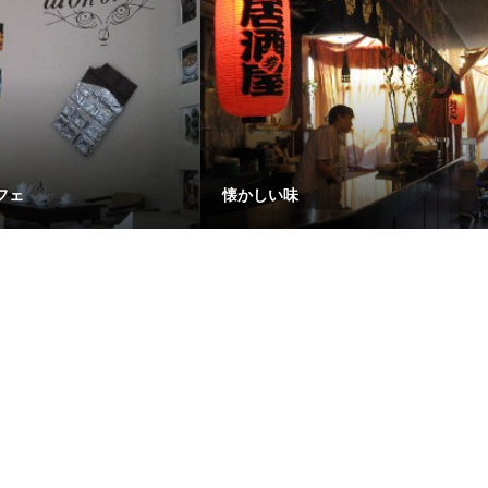
フェ
懐かしい味