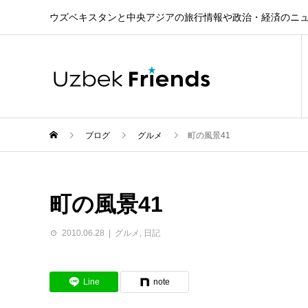
ウズベキスタンと中央アジアの旅行情報や政治・経済のニ
ブログ
グルメ
町の風景41
町の風景41
2010.06.28
グルメ
,
日記
Line
note