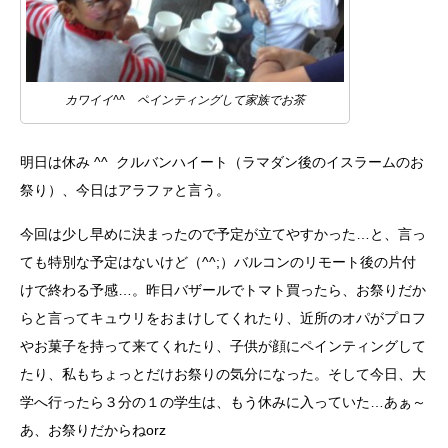
カワイイ^^ ペインティングして家族でお茶
明日は休み ^^ クルバンハイート（ラマダン後のイスラームのお
祭り）、今日はアラファと言う。
今回は少し早めに決まったので予定が立てやすかった…と、言っ
ても特別な予定はないけど（^^;）バルコンのリモート後の片付
けで終わる予感…。昨日バザールでトマト買ったら、お祭りだか
らと言ってキュウリをおまけしてくれたり、近所のオパがプロフ
やお菓子を持って来てくれたり、子供が顔にペインティングして
たり、私もちょっとだけお祭りの気分になった。そして今日、大
学へ行ったら３分の１の学生は、もう休みに入っていた…あぁ～
あ、お祭りだからねorz