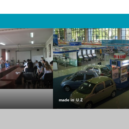
made in ＵＺ