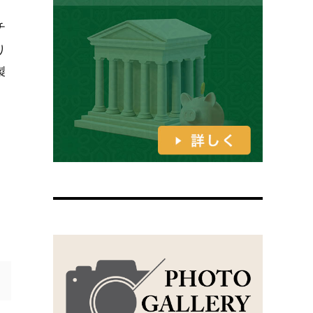
チ
り
製