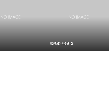
窓枠取り換え２