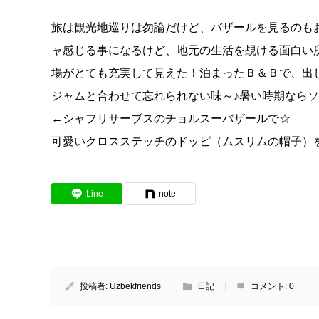
旅は観光地巡りは勿論だけど、バザールを見るのも
ャ感じる事になるけど、地元の生活を覘ける面白い
場がとても充実して見えた！泊まったＢ＆Ｂで、出
ジャムと合わせて忘れられない味～♪暑い時期なら
←シャフリサーブスのチョルスーバザールで☆
可愛いクロスステッチのドッピ（ムスリムの帽子）
Line
note
投稿者:
Uzbekfriends
日記
コメント:
0