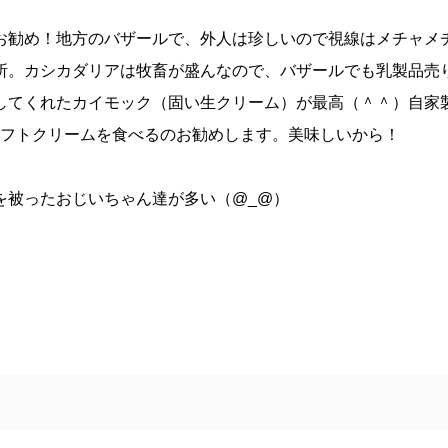
お勧め！地方のバザールで、外人は珍しいので視線はメチャメ
所。カシカダリアは牧畜が盛んなので、バザールでも乳製品売
してくれたカイモック（固い生クリーム）が最高（＾＾）自家
ソフトクリームを食べるのお勧めします。美味しいから！
を被ったおじいちゃん達が多い（@_@）