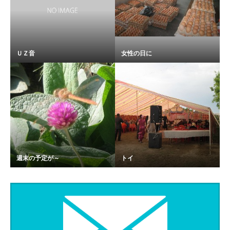
ＵＺ音
女性の日に
週末の予定が～
トイ