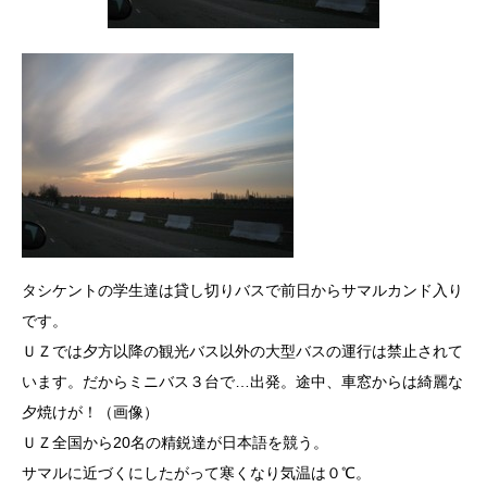
タシケントの学生達は貸し切りバスで前日からサマルカンド入り
です。
ＵＺでは夕方以降の観光バス以外の大型バスの運行は禁止されて
います。だからミニバス３台で…出発。途中、車窓からは綺麗な
夕焼けが！（画像）
ＵＺ全国から20名の精鋭達が日本語を競う。
サマルに近づくにしたがって寒くなり気温は０℃。