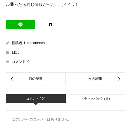
ル通ったら同じ値段だった…（＾＾；）
投稿者:
Uzbekfriends
日記
コメント:
0
コメント ( 0 )
トラックバック ( 0 )
この記事へのコメントはありません。