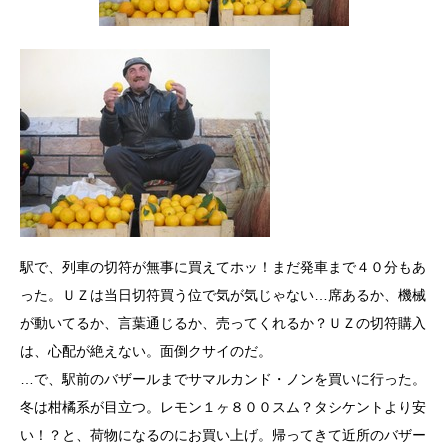
駅で、列車の切符が無事に買えてホッ！まだ発車まで４０分もあ
った。ＵＺは当日切符買う位で気が気じゃない…席あるか、機械
が動いてるか、言葉通じるか、売ってくれるか？ＵＺの切符購入
は、心配が絶えない。面倒クサイのだ。
…で、駅前のバザールまでサマルカンド・ノンを買いに行った。
冬は柑橘系が目立つ。レモン１ヶ８００スム？タシケントより安
い！？と、荷物になるのにお買い上げ。帰ってきて近所のバザー