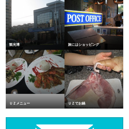
観光博
旅にはショッピング
ＵＺメニュー
ＵＺでお鍋