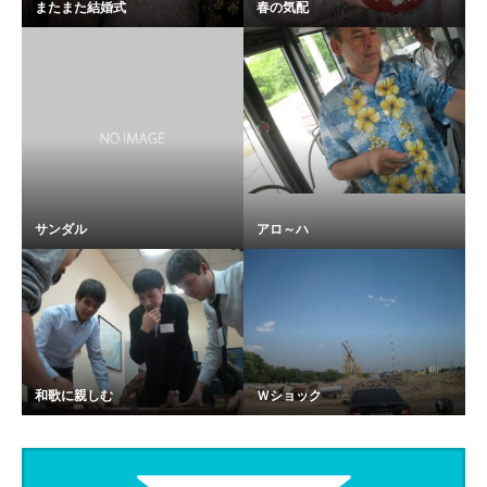
またまた結婚式
春の気配
サンダル
アロ～ハ
和歌に親しむ
Ｗショック