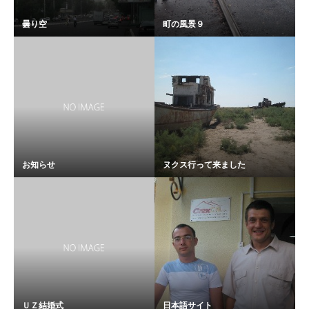
曇り空
町の風景９
お知らせ
ヌクス行って来ました
ＵＺ結婚式
日本語サイト