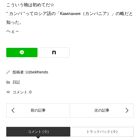
こういう物は初めてだ☆
“ カンパ ”ってロシア語の「Кампания（カンパニア）」の略だと
知った。
へぇ～
投稿者:
Uzbekfriends
日記
コメント:
0
コメント ( 0 )
トラックバック ( 0 )