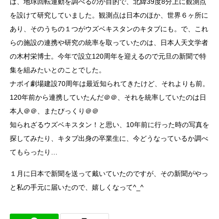
は、地球回転運動を調べるのが目的で、北緯39度8分上に観測点
を設けて研究していました。観測点は日本のほか、世界６ヶ所に
あり、そのうちの１つがウズベキスタンのキタブにも。で、これ
らの施設の連携や研究の統率を取っていたのは、日本人天文学者
の木村栄博士。今年で設立120周年を迎えるので元旦の新聞で特
集を組みたいとのことでした。
ナボイ劇場建設70周年は最近知られてきたけど、それよりも前。
120年前から連携していたんだ＠＠、それを統率していたのは日
本人＠＠、またびっくり＠＠
知られざるウズベキスタン！と思い、10年前に行った時の写真を
探してみたり、キタブ出身の卒業生に、今どうなっているか調べ
てもらったり…
１月に日本で新聞を送って戴いていたのですが、その新聞がやっ
と私の手元に届いたので、嬉しくなって^_^