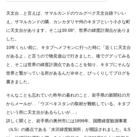
天文台…と言えば、サマルカンドのウルグベク天文台跡？いい
え。サマルカンドの隣、カシカダリヤ州のキタブという小さな町
に天文台があります。そこは39.08°、世界の緯度計測点がありま
した。
10年くらい前に、キタブへメフモンに行った時に「近くに天文台
があるよ」と言うので物見遊山で行きました。後でググってみる
と、そこは世界の緯度計測点であることを知り、キタブにそんな
世界と繋がっている所があるんだ＠＠と、びっくりしてブログを
書きました。
そんなことも忘れていた昨年の暮れのこと、岩手県の新聞社の方
からメールが…「ウズベキスタンの取材が難航している。キタブ
という所に天文台があるらしいが…」
詳しく聞くと、岩手県の奥州市には1899年、国際緯度観測事業
（ILS）の拠点である「水沢緯度観測所」が開設されました。ILS