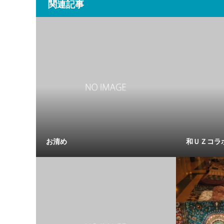
関連記事
お清め
和ＵＺコラ