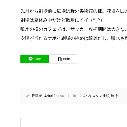
先月から劇場前に広場は野外美術館の様。花壇を囲
劇場は夏休み中だけど散歩にイイ（^_^）
噴水の横のカフェでは、サッカーＷ杯期間は大きな
夕陽が当たるナボイ劇場の眺めは綺麗だし、噴水も
Line
note
投稿者:
Uzbekfriends
ウズベキスタン徒然
,
旅行