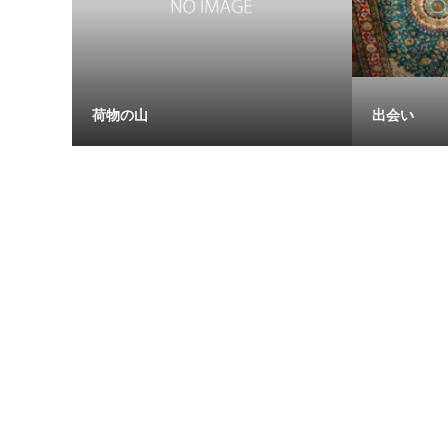
荷物の山
出会い