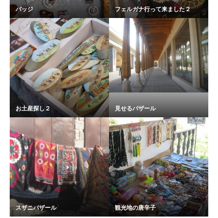
バッジ
フェルガナ行って来ました２
お土産探し２
見せるバザール
スザニバザール
観光地の唐辛子