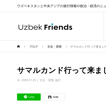
ウズベキスタンと中央アジアの旅行情報や政治・経済のニ
ブログ
文化・習慣
サマルカンド行って来まし
サマルカンド行って来ま
2009.07.20
文化・習慣
,
旅行
Line
note