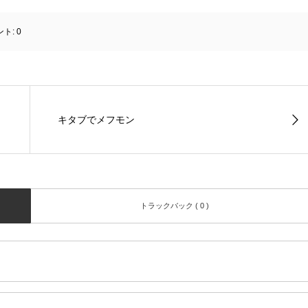
ント:
0
キタブでメフモン
トラックバック ( 0 )