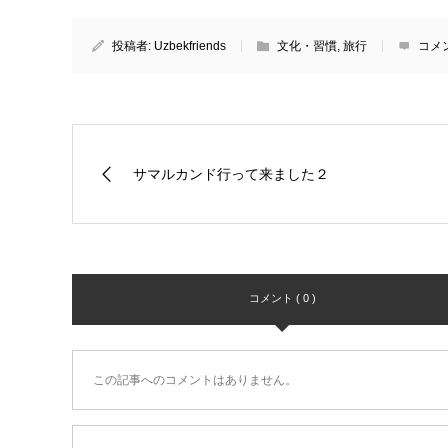
投稿者:
Uzbekfriends
文化・習慣
,
旅行
コメ
サマルカンド行って来ました２
コメント ( 0 )
この記事へのコメントはありません。