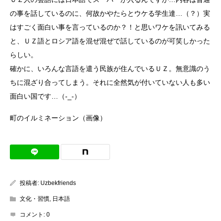
の事を話しているのに、何故かやたらとウケる学生達…（？）実
はすごく面白い事を言っているのか？！と思いワケを訊いてみる
と、ＵＺ語とロシア語を混ぜ混ぜで話しているのが可笑しかった
らしい。
確かに、いろんな言語を遣う民族が住んでいるＵＺ。無意識のう
ちに混ざり合ってしまう。それに全然気が付いていない人も多い
面白い国です…（-_-）
町のイルミネーション（画像）
投稿者:
Uzbekfriends
文化・習慣
,
日本語
コメント:
0