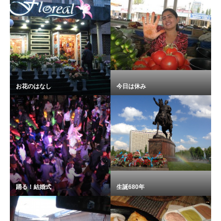
お花のはなし
今日は休み
踊る！結婚式
生誕680年