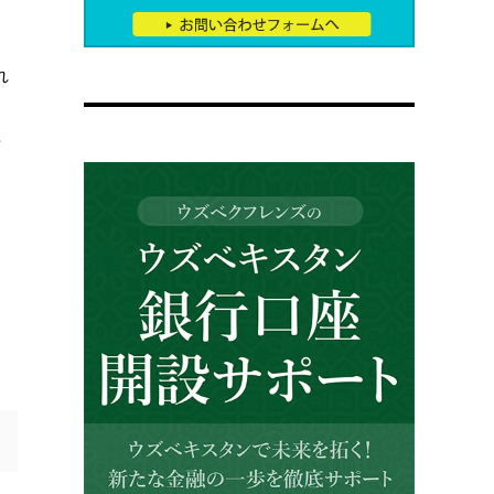
れ
布
、