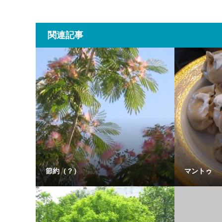
関連記事
節約（？）
マントゥ