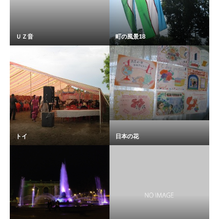
ＵＺ音
町の風景18
トイ
日本の花