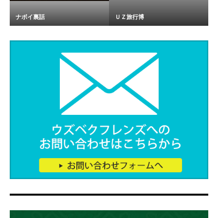
ナボイ裏話
ＵＺ旅行博