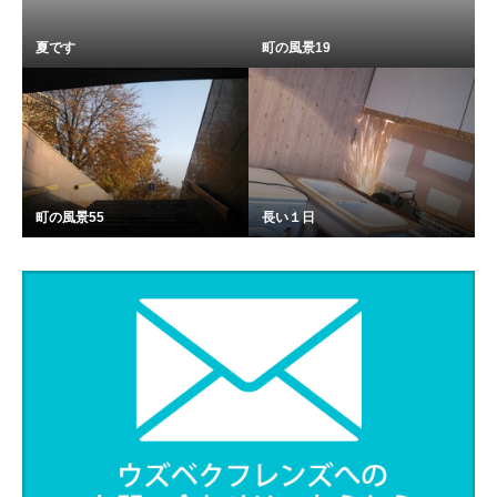
夏です
町の風景19
町の風景55
長い１日