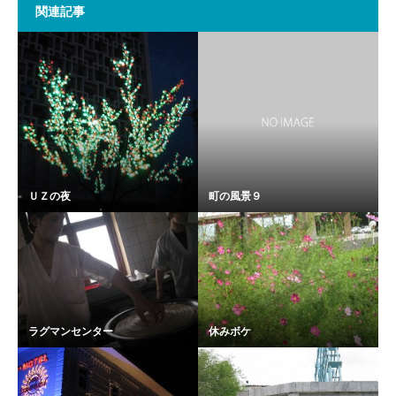
関連記事
ＵＺの夜
町の風景９
ラグマンセンター
休みボケ