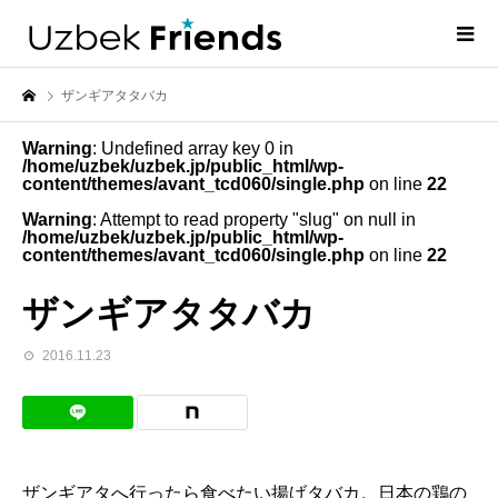
ザンギアタタバカ
Warning
: Undefined array key 0 in
/home/uzbek/uzbek.jp/public_html/wp-
content/themes/avant_tcd060/single.php
on line
22
Warning
: Attempt to read property "slug" on null in
/home/uzbek/uzbek.jp/public_html/wp-
content/themes/avant_tcd060/single.php
on line
22
ザンギアタタバカ
2016.11.23
ザンギアタへ行ったら食べたい揚げタバカ。日本の鶏の