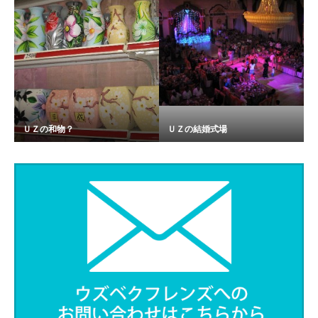
ＵＺの和物？
ＵＺの結婚式場