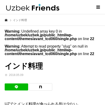
インド料理
Warning
: Undefined array key 0 in
/home/uzbek/uzbek.jp/public_html/wp-
content/themes/avant_tcd060/single.php
on line
22
Warning
: Attempt to read property "slug" on null in
/home/uzbek/uzbek.jp/public_html/wp-
content/themes/avant_tcd060/single.php
on line
22
インド料理
2018.05.09
UZでとインド料理が食べられる所は少ない。