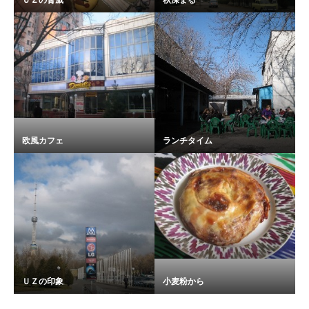
ＵＺの脅威
秋深まる
欧風カフェ
ランチタイム
ＵＺの印象
小麦粉から