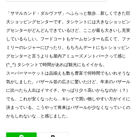
「サマルカンド・ダルヴァザ」へふらっと散歩…新しくできた巨
大ショッピングセンターです。タシケントには大きなショッピン
グセンターがどんどんできているけど、ここが最も大きいし充実
しているらしい。フードコートもゲームセンターも広くて、ファ
ミリーのレジャーにぴったり。もちろんデートにも○
ショッピン
グセンターと言うよりも屋内アミューズメントパークって感じ
(^_^) タシケントで時間があれば観光にもイイかも。
スーパーマーケットは品揃えも数も豊富で何時間でもいれそうな
気がしました。バザール並の広さに驚いたけど、年末のバザール
に比べたら人出はイマイチ。やっぱり少々高いからなのか（？）
でも、これが安くなったら…キレイで買い物しやすい方がイイに
決まっている。こうやって将来はバザールが少なくなっていくの
かもしれないな…と感じました。