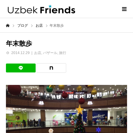
ブログ
お店
年末散歩
年末散歩
2014.12.29
お店
,
バザール
,
旅行