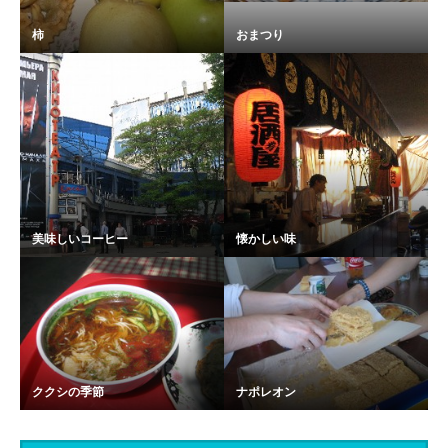
柿
おまつり
美味しいコーヒー
懐かしい味
ククシの季節
ナポレオン