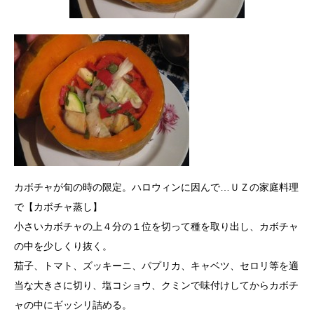
カボチャが旬の時の限定。ハロウィンに因んで…ＵＺの家庭料理
で【カボチャ蒸し】
小さいカボチャの上４分の１位を切って種を取り出し、カボチャ
の中を少しくり抜く。
茄子、トマト、ズッキーニ、パプリカ、キャベツ、セロリ等を適
当な大きさに切り、塩コショウ、クミンで味付けしてからカボチ
ャの中にギッシリ詰める。