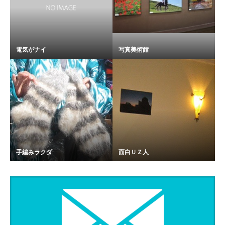
電気がナイ
写真美術館
手編みラクダ
面白ＵＺ人