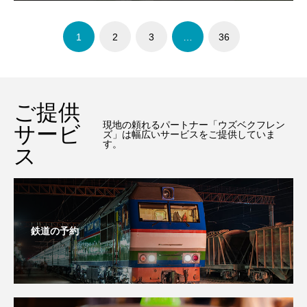
1
2
3
…
36
ご提供
現地の頼れるパートナー「ウズベクフレン
サービ
ズ」は幅広いサービスをご提供していま
す。
ス
鉄道の予約