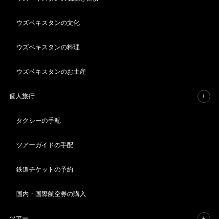
ウズベキスタンの文化
ブログ
日記
ウズベキスタンの料理
ウズベキスタンのお土産
日記
その他
全ての記事
個人旅行
タクシーの手配
ツアーガイドの手配
鉄道チケットの予約
チッラ来た
ウズベキスタンの天文台
国内・国際航空券の購入
ツアー