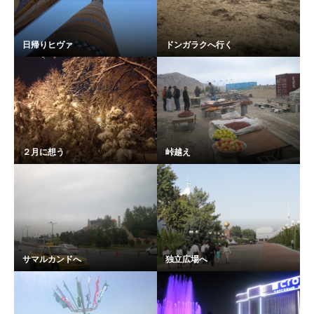
日帰りヒヴァ
ドンガラクへ行く
２月に想う
峠越え
サマルカンドへ
独立広場へ