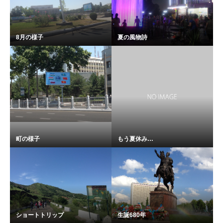
8月の様子
夏の風物詩
町の様子
もう夏休み…
ショートトリップ
生誕680年