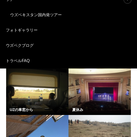
ウズベキスタン国内発ツアー
UZの変化2018
ナヴルーズ！
フォトギャラリー
ウズベクブログ
トラベルFAQ
UZの年末
山の子供たち
UZの車窓から
夏休み