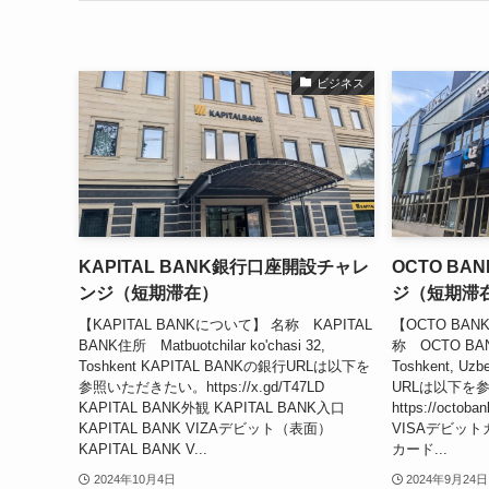
ビジネス
KAPITAL BANK銀行口座開設チャレ
OCTO B
ンジ（短期滞在）
ジ（短期滞
【KAPITAL BANKについて】 名称 KAPITAL
【OCTO BA
BANK住所 Matbuotchilar ko'chasi 32,
称 OCTO BANK
Toshkent KAPITAL BANKの銀行URLは以下を
Toshkent, U
参照いただきたい。https://x.gd/T47LD
URLは以下を
KAPITAL BANK外観 KAPITAL BANK入口
https://octob
KAPITAL BANK VIZAデビット（表面）
VISAデビッ
KAPITAL BANK V...
カード...
2024年10月4日
2024年9月24日