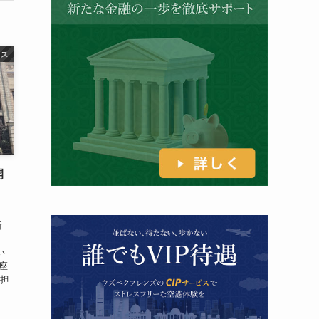
ネス
開
称
住所
い
口座
た担