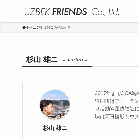
ホーム
杉山 雄ニの執筆記事
杉山 雄ニ
– Author –
2017年までJI
帰国後はフリーラ
り活動や医療福祉
味は写真撮影とウ
杉山 雄ニ