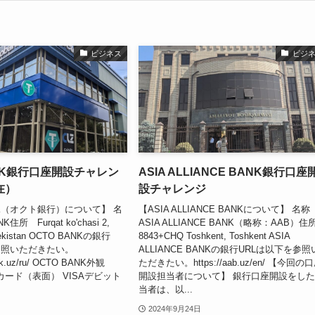
ビジネス
ビジ
ANK銀行口座開設チャレン
ASIA ALLIANCE BANK銀行口座
在）
設チャレンジ
NK（オクト銀行）について】 名
【ASIA ALLIANCE BANKについて】 名
住所 Furqat ko'chasi 2,
ASIA ALLIANCE BANK（略称：AAB）
zbekistan OCTO BANKの銀行
8843+CHQ Toshkent, Toshkent ASIA
参照いただきたい。
ALLIANCE BANKの銀行URLは以下を参照
ank.uz/ru/ OCTO BANK外観
ただきたい。https://aab.uz/en/ 【今回の
トカード（表面） VISAデビット
開設担当者について】 銀行口座開設をし
当者は、以...
2024年9月24日